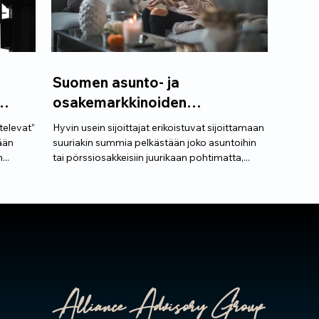
Suomen asunto- ja
osakemarkkinoiden
hämmästyttävät tuotot
televat”
Hyvin usein sijoittajat erikoistuvat sijoittamaan
ään
suuriakin summia pelkästään joko asuntoihin
...
tai pörssiosakkeisiin juurikaan pohtimatta,...
Alliance Advisory Group