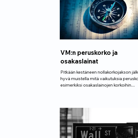
VM:n peruskorko ja
osakaslainat
Pitkään kestäneen nollakorkojakson jäl
hyvä muistella mitä vaikutuksia perusko
esimerkiksi osakaslainojen korkoihin....