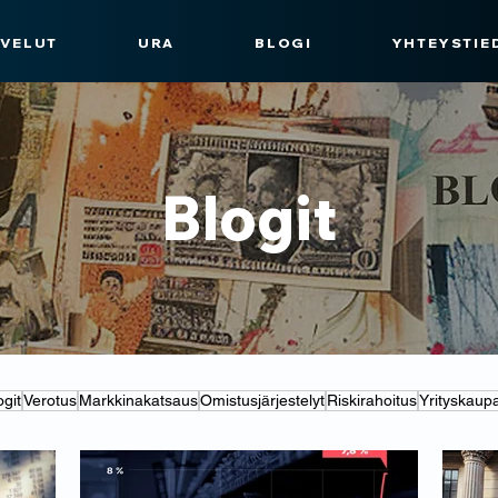
LVELUT
URA
BLOGI
YHTEYSTIE
Blogit
ogit
Verotus
Markkinakatsaus
Omistusjärjestelyt
Riskirahoitus
Yrityskaup