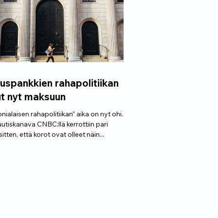
uspankkien rahapolitiikan
ut nyt maksuun
nialaisen rahapolitiikan” aika on nyt ohi.
utiskanava CNBC:llä kerrottiin pari
itten, että korot ovat olleet näin...